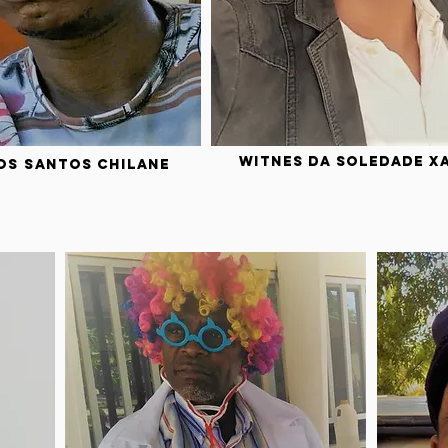
Witnes Da Soledade Xa
os Santos Chilane