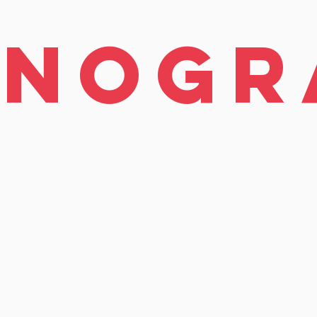
onogr