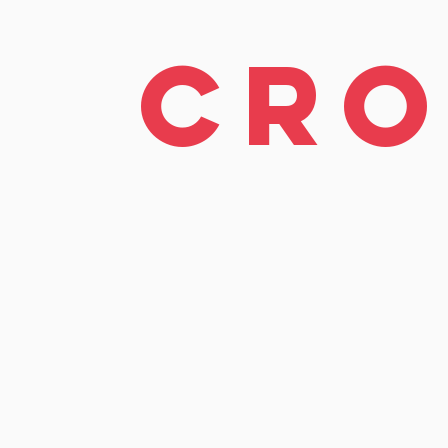
cr
2009